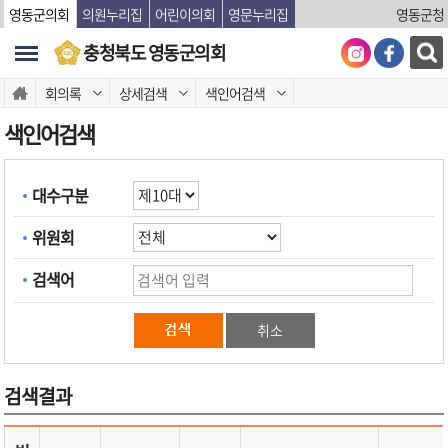
본문바로가기
영동군의회
의원누리집
어린이의회
영문누리집
영동군청
충청북도 영동군의회
회의록
상세검색
색인어검색
색인어검색
대수구분
위원회
검색어
취소
검색결과