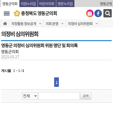
본문바로가기
영동군의회
의원누리집
어린이의회
영문누리집
영동군청
충청북도 영동군의회
의정활동 정보공개
의회 운영
의정비 심의위원회
의정비 심의위원회
영동군 의정비 심의위원회 위원 명단 및 회의록
영동군의회
2025-05-27
게시물
:
1 ~ 1
/
1
1