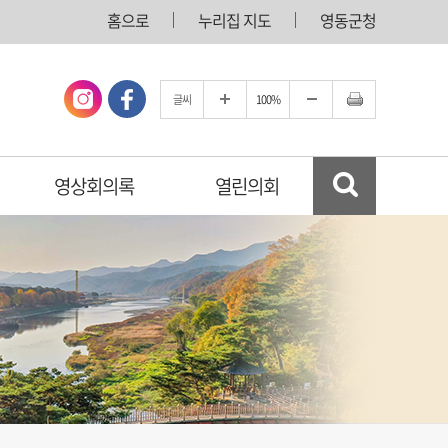
홈으로
누리집 지도
영동군청
글씨
100%
영상회의록
열린의회