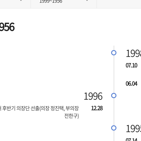
1999~1956
956
199
07.10
06.04
1996
12.28
대 후반기 의장단 선출(의장 정진택, 부의장
전한구)
199
07.14