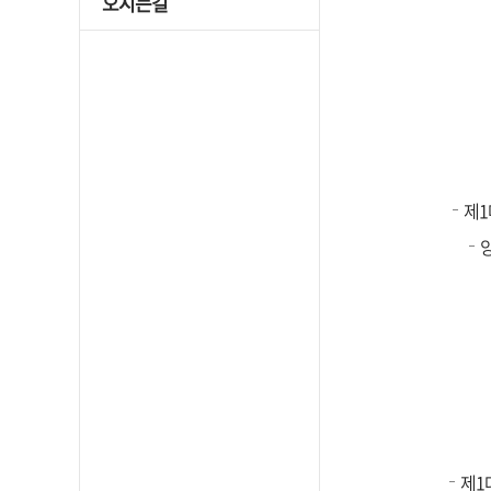
오시는길
제1대
제1