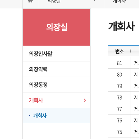
의장실
개회사
개회사
의장실
번호
의장인사말
81
제
의장약력
80
제
의장동정
79
제
78
제
개회사
77
제
개회사
76
제
75
제