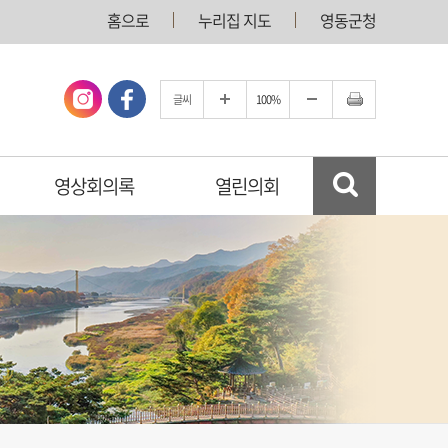
홈으로
누리집 지도
영동군청
글씨
100%
영상회의록
열린의회