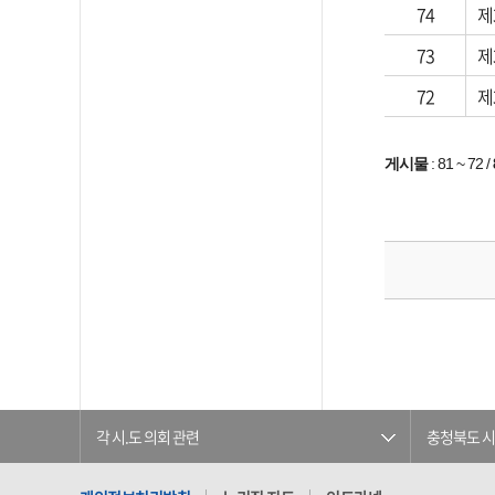
74
제
73
제
72
제
게시물
:
81 ~ 72
/
각 시.도 의회 관련
충청북도 시