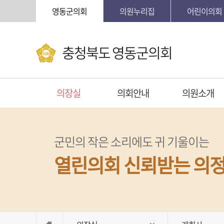
본문바로가기
영동군의회
의원누리집
어린이의회
충청북도 영동군의회
의장실
의회안내
의원소개
군민의 작은 소리에도 귀 기울이는
열린의회 신뢰받는 의