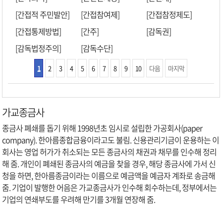
[간접적 주민발안]
[간접참여제]
[간접참정제도]
[간접통제방법]
[간주]
[감독권]
[감독법정주의]
[감독수단]
1
2
3
4
5
6
7
8
9
10
다음
마지막
가교종금사
종금사 폐쇄를 돕기 위해 1998년초 임시로 설립한 가공회사(paper
company). 한아름종합금융이라고도 불림. 신용관리기금이 운용하는 이
회사는 영업 허가가 취소되는 모든 종금사의 채권과 채무를 인수해 정리
해 줌. 개인이 폐쇄된 종금사의 예금을 찾을 경우, 해당 종금사에 가서 신
청을 하면, 한아름종금이라는 이름으로 예금액을 예금자 계좌로 송금해
줌. 기업이 발행한 어음은 가교종금사가 인수해 회수하는데, 정부에서는
기업의 연쇄부도를 우려해 만기를 3개월 연장해 줌.