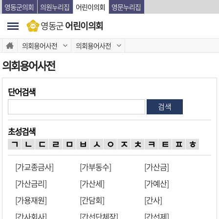
본문바로가기
영동군의회
의원누리집
어린이의회
영문누리집
영동군
어린이의회
의회용어사전
의회용어사전
의회용어사전
단어검색
검색
초성검색
ㄱ
ㄴ
ㄷ
ㄹ
ㅁ
ㅂ
ㅅ
ㅇ
ㅈ
ㅊ
ㅋ
ㅌ
ㅍ
ㅎ
[가교종금사]
[가부동수]
[가산금]
[가산금리]
[가산세]
[가예산]
[가용재원]
[간담회]
[간사]
[간사회사]
[간선단체장]
[간선제]