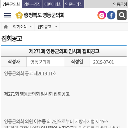
본문바로가기
영동군의회
의원누리집
어린이의회
영문누리집
영동군청
충청북도 영동군의회
의회소식
집회공고
집회공고
제271회 영동군의회 임시회 집회공고
작성자
작성일
영동군의회
2019-07-01
영동군의회 공고 제2019-11호
제
271
회 영동군의회 임시회 집회공고
영동군의회 의원
이수동
외 2인으로부터 지방자치법 제45조
제2항의 규정에 의한
임시회의 소집요구
가 있으므로 지방자치법 제